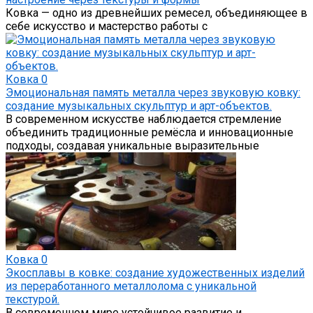
Ковка — одно из древнейших ремесел, объединяющее в
себе искусство и мастерство работы с
Ковка
0
Эмоциональная память металла через звуковую ковку:
создание музыкальных скульптур и арт-объектов.
В современном искусстве наблюдается стремление
объединить традиционные ремёсла и инновационные
подходы, создавая уникальные выразительные
Ковка
0
Экосплавы в ковке: создание художественных изделий
из переработанного металлолома с уникальной
текстурой.
В современном мире устойчивое развитие и