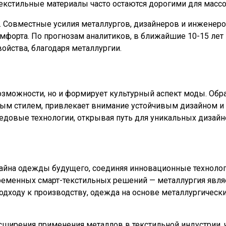
екстильные материалы часто остаются дорогими для массо
 Совместные усилия металлургов, дизайнеров и инженер
 комфорта. По прогнозам аналитиков, в ближайшие 10-15 
ойства, благодаря металлургии.
зможности, но и формирует культурный аспект моды. Обра
ным стилем, привлекает внимание устойчивым дизайном и
едовые технологии, открывая путь для уникальных дизайн
йна одежды будущего, соединяя инновационные технологи
временных смарт-текстильных решений — металлургия явл
ходу к производству, одежда на основе металлургических
ирения применения металлов в текстильной индустрии, ч