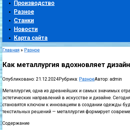
Производство
Разное
Станки
Новости
Карта сайта
Главная
»
Разное
Как металлургия вдохновляет дизайн
Опубликовано:
21.12.2024
Рубрика:
Разное
Автор:
admin
Металлургия, одна из древнейших и самых значимых отра
эстетических направлений в искусстве и дизайне. Сегодн
становятся ключом к инновациям в создании одежды буд
текстильных решений — металлургия формирует современ
Содержание