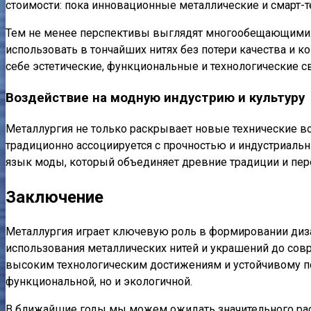
стоимости: пока инновационные металлические и смарт-т
Тем не менее перспективы выглядят многообещающими.
использовать в тончайших нитях без потери качества и
себе эстетические, функциональные и технологические св
Воздействие на модную индустрию и культуру
Металлургия не только раскрывает новые технические во
традиционно ассоциируется с прочностью и индустриаль
язык моды, который объединяет древние традиции и пер
Заключение
Металлургия играет ключевую роль в формировании диза
использования металлических нитей и украшений до со
высоким технологическим достижениям и устойчивому под
функциональной, но и экологичной.
В ближайшие годы мы можем ожидать значительного расш