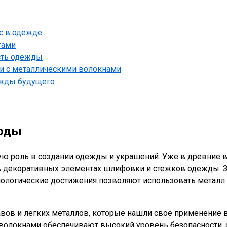
сс в одежде
тами
ость одежды
ни с металлическими волокнами
ежды будущего
моды
ую роль в создании одежды и украшений. Уже в древние вр
и в декоративных элементах шлифовки и стежков одежды. 
хнологические достижения позволяют использовать металл 
ов и легких металлов, которые нашли свое применение в
олокнами обеспечивают высокий уровень безопасности, с