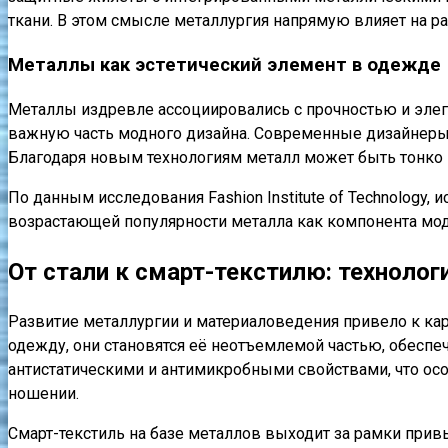
ткани. В этом смысле металлургия напрямую влияет на 
Металлы как эстетический элемент в одежде
Металлы издревле ассоциировались с прочностью и элега
важную часть модного дизайна. Современные дизайнеры 
Благодаря новым технологиям металл может быть тонко 
По данным исследования Fashion Institute of Technology,
возрастающей популярности металла как компонента модн
От стали к смарт-текстилю: технолог
Развитие металлургии и материаловедения привело к к
одежду, они становятся её неотъемлемой частью, обеспе
антистатическими и антимикробными свойствами, что ос
ношении.
Смарт-текстиль на базе металлов выходит за рамки при