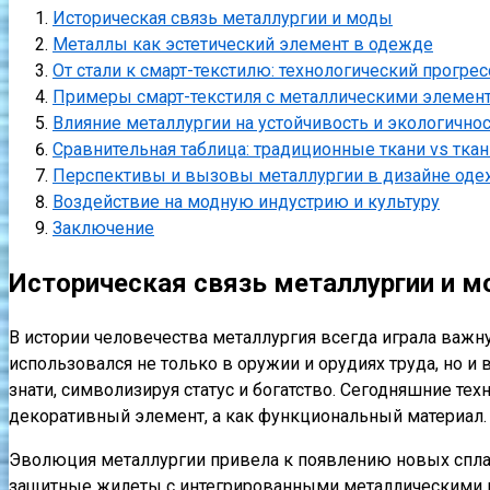
Историческая связь металлургии и моды
Металлы как эстетический элемент в одежде
От стали к смарт-текстилю: технологический прогре
Примеры смарт-текстиля с металлическими элемен
Влияние металлургии на устойчивость и экологичн
Сравнительная таблица: традиционные ткани vs тка
Перспективы и вызовы металлургии в дизайне од
Воздействие на модную индустрию и культуру
Заключение
Историческая связь металлургии и 
В истории человечества металлургия всегда играла важн
использовался не только в оружии и орудиях труда, но 
знати, символизируя статус и богатство. Сегодняшние те
декоративный элемент, а как функциональный материал.
Эволюция металлургии привела к появлению новых сплав
защитные жилеты с интегрированными металлическими в