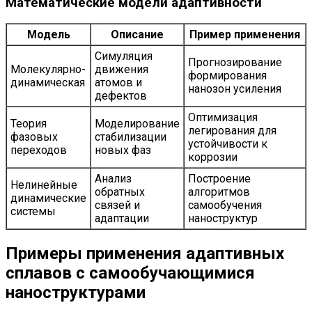
Математические модели адаптивности
Модель
Описание
Пример применения
Симуляция
Прогнозирование
Молекулярно-
движения
формирования
динамическая
атомов и
нанозон усиления
дефектов
Оптимизация
Теория
Моделирование
легирования для
фазовых
стабилизации
устойчивости к
переходов
новых фаз
коррозии
Анализ
Построение
Нелинейные
обратных
алгоритмов
динамические
связей и
самообучения
системы
адаптации
наноструктур
Примеры применения адаптивных
сплавов с самообучающимися
наноструктурами