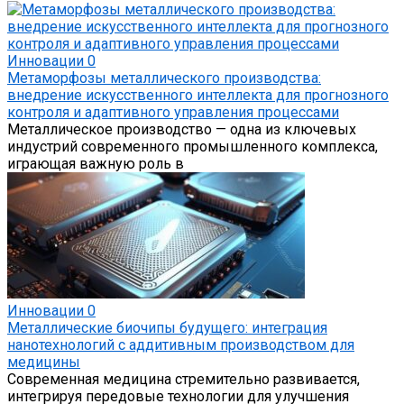
Инновации
0
Метаморфозы металлического производства:
внедрение искусственного интеллекта для прогнозного
контроля и адаптивного управления процессами
Металлическое производство — одна из ключевых
индустрий современного промышленного комплекса,
играющая важную роль в
Инновации
0
Металлические биочипы будущего: интеграция
нанотехнологий с аддитивным производством для
медицины
Современная медицина стремительно развивается,
интегрируя передовые технологии для улучшения