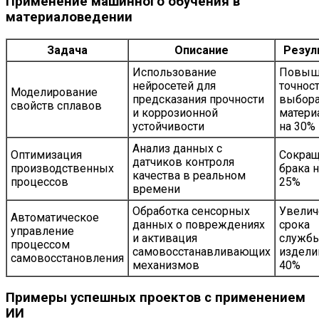
Применение машинного обучения в
материаловедении
Задача
Описание
Резул
Использование
Повыш
нейросетей для
точнос
Моделирование
предсказания прочности
выбор
свойств сплавов
и коррозионной
матери
устойчивости
на 30%
Анализ данных с
Оптимизация
Сокра
датчиков контроля
производственных
брака н
качества в реальном
процессов
25%
времени
Обработка сенсорных
Увелич
Автоматическое
данных о повреждениях
срока
управление
и активация
служб
процессом
самовосстанавливающих
издели
самовосстановления
механизмов
40%
Примеры успешных проектов с применением
ИИ