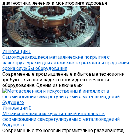
диагностики, лечения и мониторинга здоровья
Инновации
0
Самоисцеляющиеся металлические покрытия с
наноструктурами для автономного ремонта и продления
срока службы оборудования
Современные промышленные и бытовые технологии
требуют высокой надежности и долговечности
оборудования. Одним из ключевых
Инновации
0
Метавселенная и искусственный интеллект в
формировании саморегулируемых металлоизделий
будущего
Современные технологии стремительно развиваются,