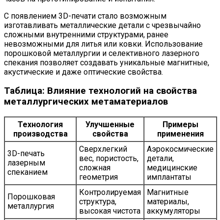
С появлением 3D-печати стало возможным
изготавливать металлические детали с чрезвычайно
сложными внутренними структурами, ранее
невозможными для литья или ковки. Использование
порошковой металлургии и селективного лазерного
спекания позволяет создавать уникальные магнитные,
акустические и даже оптические свойства.
Таблица: Влияние технологий на свойства
металлургических метаматериалов
Технология
Улучшенные
Примеры
производства
свойства
применения
Сверхлегкий
Аэрокосмические
3D-печать
вес, пористость,
детали,
лазерным
сложная
медицинские
спеканием
геометрия
имплантаты
Контролируемая
Магнитные
Порошковая
структура,
материалы,
металлургия
высокая чистота
аккумуляторы