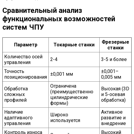
Сравнительный анализ
функциональных возможностей
систем ЧПУ
Фрезерные
Параметр
Токарные станки
станки
Количество осей
2-4
3-5 и более
управления
Точность
±0,001–
±0,001 мм
позиционирования
0,005 мм
Ограничена
Обработка
Высокая (3D
(преимущественно
сложных
и 5-осевая
цилиндрические
профилей
обработка)
формы)
Наличие
Активное
Широко
адаптивного
развитие и
используется
управления
внедрение
Контроль износа
Высокий