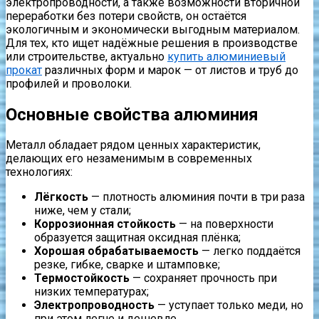
электропроводности, а также возможности вторичной
переработки без потери свойств, он остаётся
экологичным и экономически выгодным материалом.
Для тех, кто ищет надёжные решения в производстве
или строительстве, актуально
купить алюминиевый
прокат
различных форм и марок — от листов и труб до
профилей и проволоки.
Основные свойства алюминия
Металл обладает рядом ценных характеристик,
делающих его незаменимым в современных
технологиях:
Лёгкость
— плотность алюминия почти в три раза
ниже, чем у стали;
Коррозионная стойкость
— на поверхности
образуется защитная оксидная плёнка;
Хорошая обрабатываемость
— легко поддаётся
резке, гибке, сварке и штамповке;
Термостойкость
— сохраняет прочность при
низких температурах;
Электропроводность
— уступает только меди, но
при этом легче и дешевле.