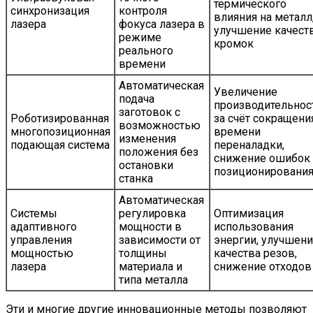
термического
синхронизация
контроля
влияния на металл
лазера
фокуса лазера в
улучшение качест
режиме
кромок
реального
времени
Автоматическая
Увеличение
подача
производительнос
заготовок с
Роботизированная
за счёт сокращени
возможностью
многопозиционная
времени
изменения
подающая система
переналадки,
положения без
снижение ошибок
остановки
позиционировани
станка
Автоматическая
Системы
регулировка
Оптимизация
адаптивного
мощности в
использования
управления
зависимости от
энергии, улучшен
мощностью
толщины
качества резов,
лазера
материала и
снижение отходов
типа металла
Эти и многие другие инновационные методы позволяют