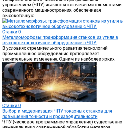
управлением (ЧПУ) являются ключевыми элементами
современного машиностроения, обеспечивая
высокоточную
Станки
0
Металломорфозы: трансформация станков из утиля в
высокотехнологичное оборудование с ЧПУ.
В условиях стремительного развития технологий
промышленное оборудование претерпевает
значительные изменения. Одним из наиболее ярких
Станки
0
Выбор и модернизация ЧПУ токарных станков для
повышения точности и производительности
ЧПУ (числовое программное управление) существенно
изменили лицо современной обработки металлов,