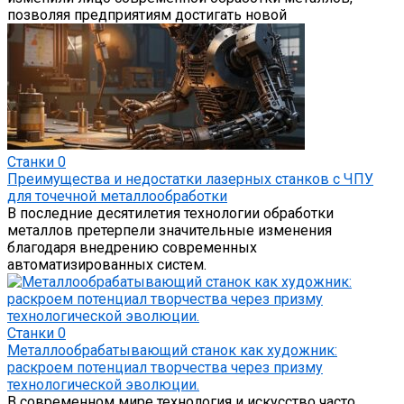
позволяя предприятиям достигать новой
Станки
0
Преимущества и недостатки лазерных станков с ЧПУ
для точечной металлообработки
В последние десятилетия технологии обработки
металлов претерпели значительные изменения
благодаря внедрению современных
автоматизированных систем.
Станки
0
Металлообрабатывающий станок как художник:
раскроем потенциал творчества через призму
технологической эволюции.
В современном мире технология и искусство часто