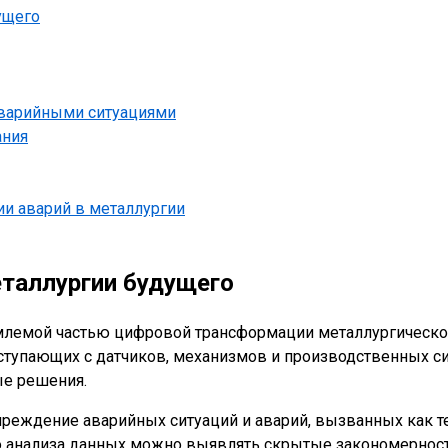
ущего
аварийными ситуациями
ания
и аварий в металлургии
еталлургии будущего
млемой частью цифровой трансформации металлургической
тупающих с датчиков, механизмов и производственных сис
ые решения.
еждение аварийных ситуаций и аварий, вызванных как те
о анализа данных можно выявлять скрытые закономерности