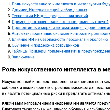
Роль искусственного интеллекта в металлургии буд
Датчики, Интернет вещей и сбор данных
Технологии ИИ для предсказания аварий
Пример: прогнозирование отказов доменных печей
Превентивные меры и автоматизация управления 
Автоматизированные системы контроля и реагиров
Влияние ИИ на безопасность персонала и экологию
Обучение и поддержка сотрудников
Таблица: Примеры применения ИИ в предупреждени
Заключение
Роль искусственного интеллекта в м
Искусственный интеллект постепенно становится неотъе
собирать и анализировать огромные массивы данных, пос
выявлять потенциальные риски и предлагать оптимальн
Ключевым направлением внедрения ИИ является предупр
Благодаря технологиям машинного обучения и глубинног