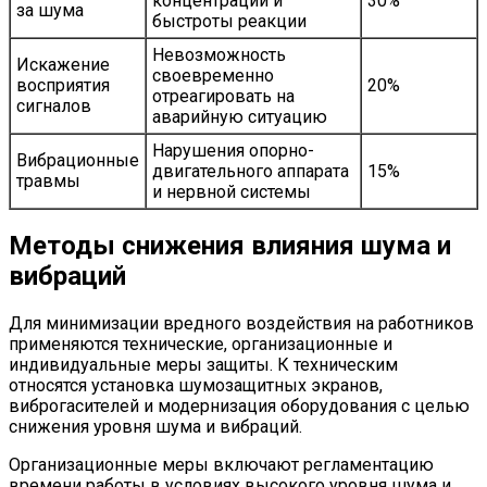
концентрации и
30%
за шума
быстроты реакции
Невозможность
Искажение
своевременно
восприятия
20%
отреагировать на
сигналов
аварийную ситуацию
Нарушения опорно-
Вибрационные
двигательного аппарата
15%
травмы
и нервной системы
Методы снижения влияния шума и
вибраций
Для минимизации вредного воздействия на работников
применяются технические, организационные и
индивидуальные меры защиты. К техническим
относятся установка шумозащитных экранов,
виброгасителей и модернизация оборудования с целью
снижения уровня шума и вибраций.
Организационные меры включают регламентацию
времени работы в условиях высокого уровня шума и