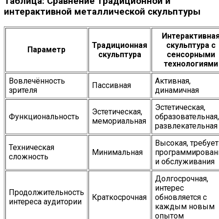
Таблица: Сравнение традиционной и
интерактивной металлической скульптуры
Интерактивна
Традиционная
скульптура с
Параметр
скульптура
сенсорными
технологиями
Вовлечённость
Активная,
Пассивная
зрителя
динамичная
Эстетическая,
Эстетическая,
Функциональность
образовательная,
мемориальная
развлекательная
Высокая, требует
Техническая
Минимальная
программирован
сложность
и обслуживания
Долгосрочная,
интерес
Продолжительность
Краткосрочная
обновляется с
интереса аудитории
каждым новым
опытом