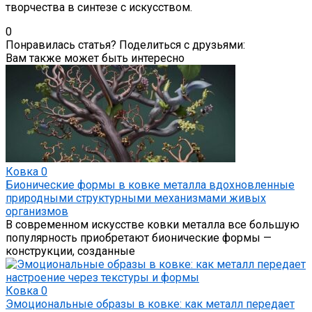
творчества в синтезе с искусством.
0
Понравилась статья? Поделиться с друзьями:
Вам также может быть интересно
Ковка
0
Бионические формы в ковке металла вдохновленные
природными структурными механизмами живых
организмов
В современном искусстве ковки металла все большую
популярность приобретают бионические формы —
конструкции, созданные
Ковка
0
Эмоциональные образы в ковке: как металл передает