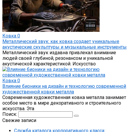
Ковка
0
Металлический звук: как ковка создает уникальные
акустические скульптуры и музыкальные инструменты
Металлический звук издавна привлекал внимание
людей своей глубиной, резонансом и уникальной
акустической характеристикой. Искусство
Ковка
0
Влияние бионики на дизайн и технологию современной
художественной ковки металла
Современная художественная ковка металла занимает
особое место в мире декоративного и строительного
искусства. Эта
Поиск:
Свежие записи
Служба каталога корпоративного класса: