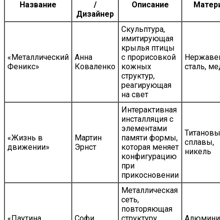
Название
/
Описание
Матер
Дизайнер
Скульптура,
имитирующая
крылья птицы
«Металлический
Анна
с прорисовкой
Нержаве
Феникс»
Коваленко
кожных
сталь, ме
структур,
реагирующая
на свет
Интерактивная
инсталляция с
элементами
Титанов
«Жизнь в
Мартин
памяти формы,
сплавы,
движении»
Эрнст
которая меняет
никель
конфигурацию
при
прикосновении
Металлическая
сеть,
повторяющая
«Паутина
Софи
структуру
Алюмини