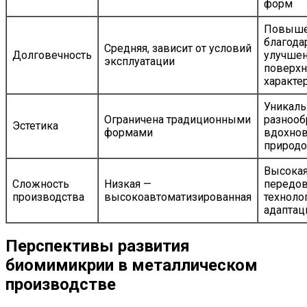
форм
Повыше
благода
Средняя, зависит от условий
Долговечность
улучше
эксплуатации
поверх
характе
Уникаль
Ограничена традиционными
разнооб
Эстетика
формами
вдохнов
природо
Высокая
Сложность
Низкая —
передо
производства
высокоавтоматизированная
техноло
адаптац
Перспективы развития
биомимикрии в металлическом
производстве