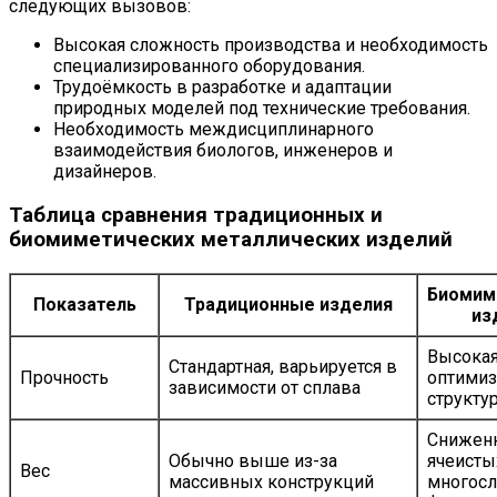
следующих вызовов:
Высокая сложность производства и необходимость
специализированного оборудования.
Трудоёмкость в разработке и адаптации
природных моделей под технические требования.
Необходимость междисциплинарного
взаимодействия биологов, инженеров и
дизайнеров.
Таблица сравнения традиционных и
биомиметических металлических изделий
Биомим
Показатель
Традиционные изделия
из
Высокая
Стандартная, варьируется в
Прочность
оптимиз
зависимости от сплава
структу
Сниженн
Обычно выше из-за
ячеисты
Вес
массивных конструкций
многос