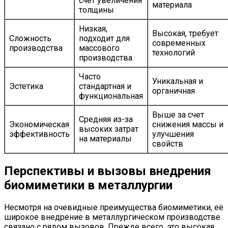
счет увеличения
материала
толщины
Низкая,
Высокая, требует
Сложность
подходит для
современных
производства
массового
технологий
производства
Часто
Уникальная и
Эстетика
стандартная и
органичная
функциональная
Выше за счет
Средняя из-за
Экономическая
снижения массы и
высоких затрат
эффективность
улучшения
на материалы
свойств
Перспективы и вызовы внедрения
биомиметики в металлургии
Несмотря на очевидные преимущества биомиметики, её
широкое внедрение в металлургическом производстве
связано с рядом вызовов. Прежде всего, это высокая