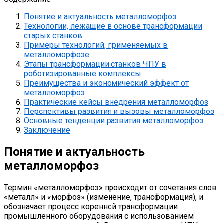
Понятие и актуальность металломорфоз
Технологии, лежащие в основе трансформации
старых станков
Примеры технологий, применяемых в
металломорфозе:
Этапы трансформации станков ЧПУ в
роботизированные комплексы
Преимущества и экономический эффект от
металломорфоз
Практические кейсы внедрения металломорфоз
Перспективы развития и вызовы металломорфоз
Основные тенденции развития металломорфоз:
Заключение
Понятие и актуальность
металломорфоз
Термин «металломорфоз» происходит от сочетания слов
«металл» и «морфоз» (изменение, трансформация), и
обозначает процесс коренной трансформации
промышленного оборудования с использованием