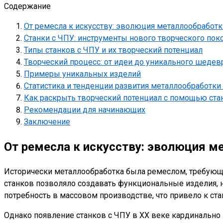
Содержание
От ремесла к искусству: эволюция металлообработк
Станки с ЧПУ: инструменты нового творческого пок
Типы станков с ЧПУ и их творческий потенциал
Творческий процесс: от идеи до уникального шедев
Примеры уникальных изделий
Статистика и тенденции развития металлообработки 
Как раскрыть творческий потенциал с помощью ста
Рекомендации для начинающих
Заключение
От ремесла к искусству: эволюция м
Исторически металлообработка была ремеслом, требующи
станков позволяло создавать функциональные изделия,
потребность в массовом производстве, что привело к ста
Однако появление станков с ЧПУ в XX веке кардинально 