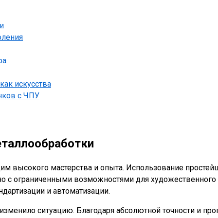
и
оления
ра
как искусства
нков с ЧПУ
еталлообработки
м высокого мастерства и опыта. Использование простейш
 но с ограниченными возможностями для художественног
ндартизации и автоматизации.
изменило ситуацию. Благодаря абсолютной точности и прог