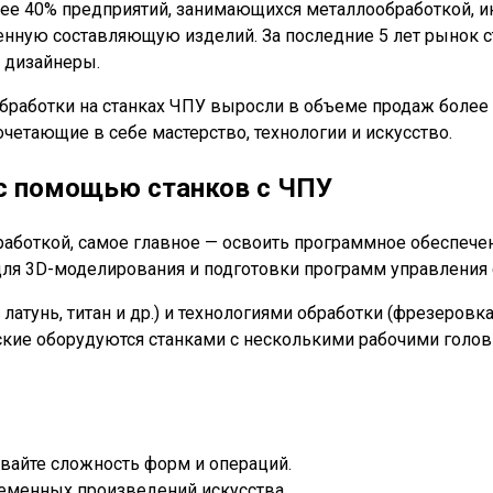
лее 40% предприятий, занимающихся металлообработкой, 
нную составляющую изделий. За последние 5 лет рынок ст
и дизайнеры.
работки на станках ЧПУ выросли в объеме продаж более ч
четающие в себе мастерство, технологии и искусство.
 с помощью станков с ЧПУ
аботкой, самое главное — освоить программное обеспечен
ля 3D-моделирования и подготовки программ управления 
атунь, титан и др.) и технологиями обработки (фрезеровк
кие оборудуются станками с несколькими рабочими голо
ивайте сложность форм и операций.
еменных произведений искусства.