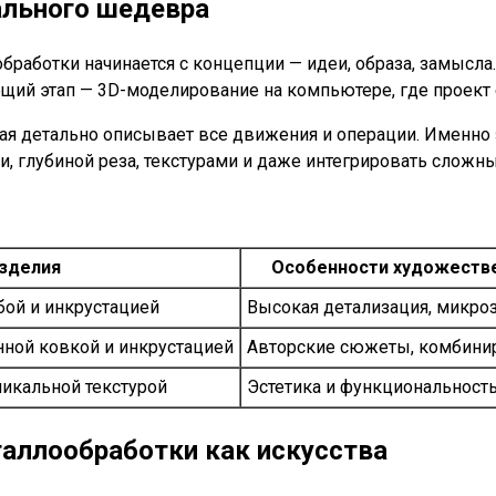
кального шедевра
работки начинается с концепции — идеи, образа, замысла.
ий этап — 3D-моделирование на компьютере, где проект с
рая детально описывает все движения и операции. Именно 
 глубиной реза, текстурами и даже интегрировать сложн
зделия
Особенности художестве
ой и инкрустацией
Высокая детализация, микро
ной ковкой и инкрустацией
Авторские сюжеты, комбини
никальной текстурой
Эстетика и функциональност
таллообработки как искусства