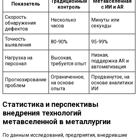
Традиционный
Метавселенная
Показатель
контроль
с ИИ и AR
Скорость
Несколько
Минуты или
обнаружения
часов
секунды
дефектов
Точность
80-90%
95-99%
выявления
Низкая,
Нагрузка на
Высокая,
поддержка AR и
персонал
требуется опыт
автоматизация
Ограниченное,
Продвинутое, на
Прогнозирование
на основе
основе аналитики
проблем
опыта
ИИ
Статистика и перспективы
внедрения технологий
метавселенной в металлургии
По данным исследований, предприятия, внедрившие