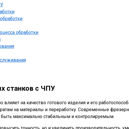
ПУ
аботки
 обработки
оцесса обработки
м
ования
бслуживания
ых станков с ЧПУ
 влияет на качество готового изделия и его работоспособ
атам на материалы и переработку. Современные фрезерны
н быть максимально стабильным и контролируемым.
овысить точность, но и увеличить производительность, ум