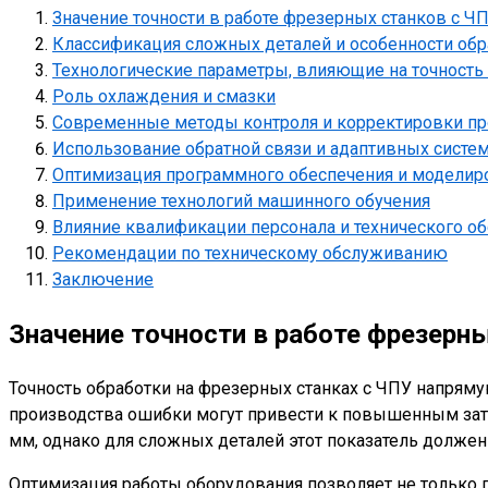
Значение точности в работе фрезерных станков с Ч
Классификация сложных деталей и особенности обр
Технологические параметры, влияющие на точность
Роль охлаждения и смазки
Современные методы контроля и корректировки пр
Использование обратной связи и адаптивных систе
Оптимизация программного обеспечения и моделир
Применение технологий машинного обучения
Влияние квалификации персонала и технического о
Рекомендации по техническому обслуживанию
Заключение
Значение точности в работе фрезерн
Точность обработки на фрезерных станках с ЧПУ напрямую
производства ошибки могут привести к повышенным затр
мм, однако для сложных деталей этот показатель долже
Оптимизация работы оборудования позволяет не только п