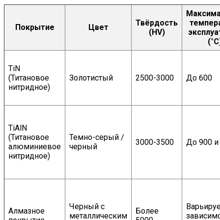
Максима
Твёрдость
темпер
Покрытие
Цвет
(HV)
эксплуа
(°C
TiN
(Титановое
Золотистый
2500-3000
До 600
нитридное)
TiAlN
(Титановое
Темно-серый /
3000-3500
До 900 
алюминиевое
черный
нитридное)
Черный с
Варьируе
Алмазное
Более
металлическим
зависим