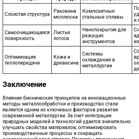
П
Раковина
Композитные
Слоистая структура
у
моллюска
стальные сплавы
и 
Нанопокрытия для
С
Самоочищающаяся
Листья
режущих
ад
поверхность
лотоса
инструментов
из
С
Системы
Оптимизация
Кожа и
в
охлаждения в
теплопередачи
древесина
о
металлургии
д
Заключение
Влияние бионических принципов на инновационные
методы металлообработки и производство стали
является одним из ключевых факторов развития
современной металлургии. За счет интеграции
природных моделей и технологий удается значительно
улучшать свойства материалов, оптимизировать
производственные процессы и сокращать