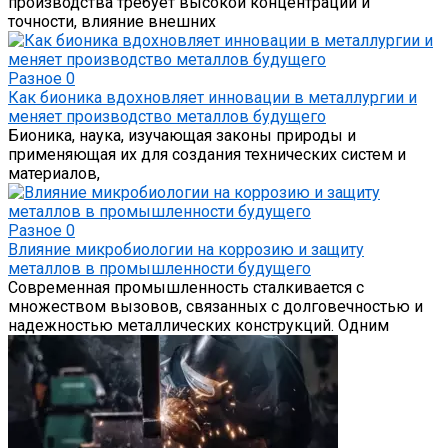
производства требует высокой концентрации и
точности, влияние внешних
Разное
0
Как бионика вдохновляет инновации в металлургии и
меняет производство металлов будущего
Бионика, наука, изучающая законы природы и
применяющая их для создания технических систем и
материалов,
Разное
0
Влияние микробиологии на коррозию и защиту
металлов в промышленности будущего
Современная промышленность сталкивается с
множеством вызовов, связанных с долговечностью и
надежностью металлических конструкций. Одним