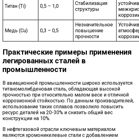
Стабилизация
устойчив
Титан (Ti)
0,5 – 1,0
структуры
межкрис
коррози
Незначительное
Устойчив
Медь (Cu)
0,3 – 0,5
повышение
атмосфе
прочности
коррози
Практические примеры применения
легированных сталей в
промышленности
В авиационной промышленности широко используется
титаномолибденовая сталь, обладающая высокой
прочностью при относительно малом весе и отличной
коррозионной стойкостью. По данным производителей,
использование таких сплавов позволило повысить
ресурс деталей на 20-30% и снизить общий вес
конструкции на 10%.
В нефтегазовой отрасли ключевым материалом
являются хромоникелевые стали с добавлением