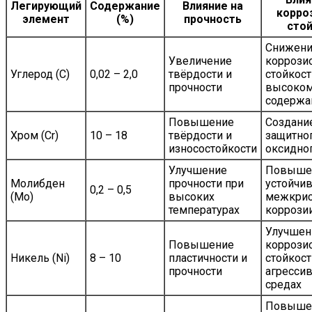
Легирующий
Содержание
Влияние на
корро
элемент
(%)
прочность
сто
Снижен
Увеличение
коррози
Углерод (C)
0,02 – 2,0
твёрдости и
стойкост
прочности
высоко
содержа
Повышение
Создани
Хром (Cr)
10 – 18
твёрдости и
защитно
износостойкости
оксидног
Улучшение
Повыше
Молибден
прочности при
устойчив
0,2 – 0,5
(Mo)
высоких
межкрис
температурах
коррози
Улучшен
Повышение
коррози
Никель (Ni)
8 – 10
пластичности и
стойкост
прочности
агресси
средах
Повыше