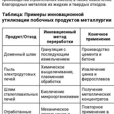
благородных металлов из жидких и твердых отходов.
Таблица: Примеры инновационной
утилизации побочных продуктов металлургии
Инновационный
Конечное
Продукт/Отход
метод
применение
переработки
Грануляция с
Производство
Доменный шлак
последующим
цемента и
измельчением
бетона
Химическое
Пыль
Извлечение
выщелачивание,
электродуговых
цинка и
плазменная
печей
ферросплавов
обработка
Шлам
Получение
Биолечение
сталеплавильных
металлических
микроорганизмами
печей
концентратов
Повторное
Механическое
Отработанные
применение в