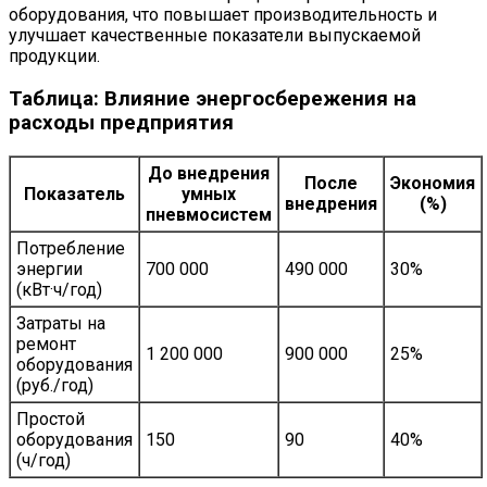
оборудования, что повышает производительность и
улучшает качественные показатели выпускаемой
продукции.
Таблица: Влияние энергосбережения на
расходы предприятия
До внедрения
После
Экономия
Показатель
умных
внедрения
(%)
пневмосистем
Потребление
энергии
700 000
490 000
30%
(кВт·ч/год)
Затраты на
ремонт
1 200 000
900 000
25%
оборудования
(руб./год)
Простой
оборудования
150
90
40%
(ч/год)