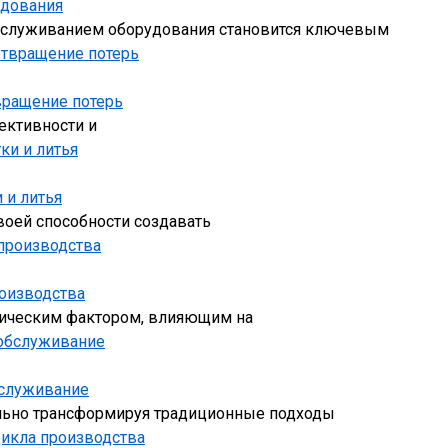
удования
обслуживанием оборудования становится ключевым
вращение потерь
ективности и
 и литья
оей способности создавать
оизводства
тическим фактором, влияющим на
бслуживание
ально трансформируя традиционные подходы