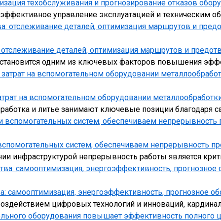
изация техобслуживания и прогнозирование отказов обор
 эффективное управление эксплуатацией и техническим 
: отслеживание деталей, оптимизация маршрутов и предот
а становится одним из ключевых факторов повышения эфф
трат на вспомогательном оборудовании металлообработки
ботка и литье занимают ключевые позиции благодаря св
вспомогательных систем, обеспечиваем непрерывность пр
ии инфраструктурой непрерывность работы является кри
а: самооптимизация, энергоэффективность, прогнозное о
воздействием цифровых технологий и инноваций, кардин