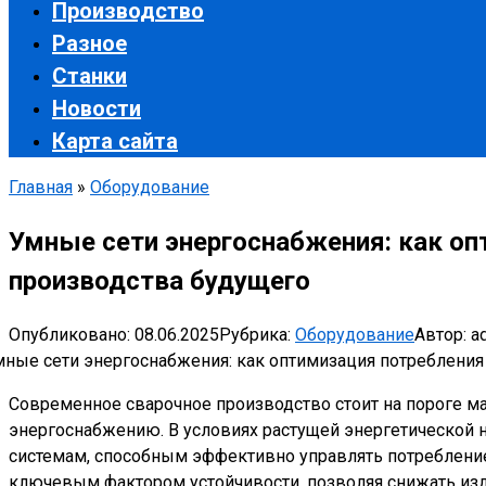
Производство
Разное
Станки
Новости
Карта сайта
Главная
»
Оборудование
Умные сети энергоснабжения: как оп
производства будущего
Опубликовано:
08.06.2025
Рубрика:
Оборудование
Автор:
a
Современное сварочное производство стоит на пороге м
энергоснабжению. В условиях растущей энергетической 
системам, способным эффективно управлять потреблением
ключевым фактором устойчивости, позволяя снижать из