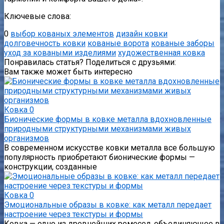
Ключевые слова:
0
выбор кованых элементов
дизайн ковки
долговечность ковки
кованые ворота
кованые заборы
уход за коваными изделиями
художественная ковка
Понравилась статья? Поделиться с друзьями:
Вам также может быть интересно
Ковка
0
Бионические формы в ковке металла вдохновленные
природными структурными механизмами живых
организмов
В современном искусстве ковки металла все большую
популярность приобретают бионические формы —
конструкции, созданные
Ковка
0
Эмоциональные образы в ковке: как металл передает
настроение через текстуры и формы
Ковка — одно из древнейших ремесел, объединяющее в