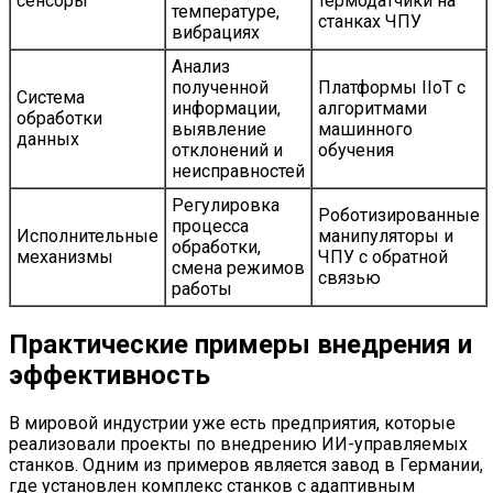
сенсоры
термодатчики на
температуре,
станках ЧПУ
вибрациях
Анализ
полученной
Платформы IIoT с
Система
информации,
алгоритмами
обработки
выявление
машинного
данных
отклонений и
обучения
неисправностей
Регулировка
Роботизированные
процесса
Исполнительные
манипуляторы и
обработки,
механизмы
ЧПУ с обратной
смена режимов
связью
работы
Практические примеры внедрения и
эффективность
В мировой индустрии уже есть предприятия, которые
реализовали проекты по внедрению ИИ-управляемых
станков. Одним из примеров является завод в Германии,
где установлен комплекс станков с адаптивным