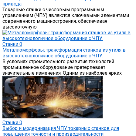
привода
Токарные станки с числовым программным
управлением (ЧПУ) являются ключевыми элементами
современного машиностроения, обеспечивая
высокоточную
Станки
0
Металломорфозы: трансформация станков из утиля в
высокотехнологичное оборудование с ЧПУ.
В условиях стремительного развития технологий
промышленное оборудование претерпевает
значительные изменения. Одним из наиболее ярких
Станки
0
Выбор и модернизация ЧПУ токарных станков для
повышения точности и производительности