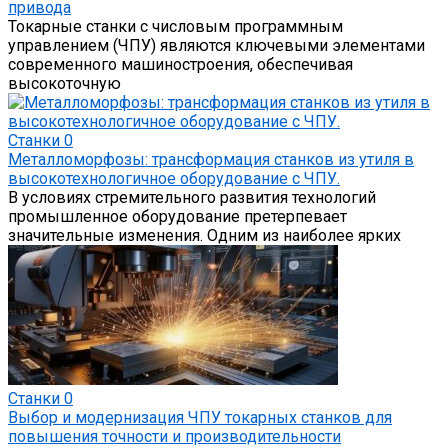
привода
Токарные станки с числовым программным
управлением (ЧПУ) являются ключевыми элементами
современного машиностроения, обеспечивая
высокоточную
Станки
0
Металломорфозы: трансформация станков из утиля в
высокотехнологичное оборудование с ЧПУ.
В условиях стремительного развития технологий
промышленное оборудование претерпевает
значительные изменения. Одним из наиболее ярких
Станки
0
Выбор и модернизация ЧПУ токарных станков для
повышения точности и производительности