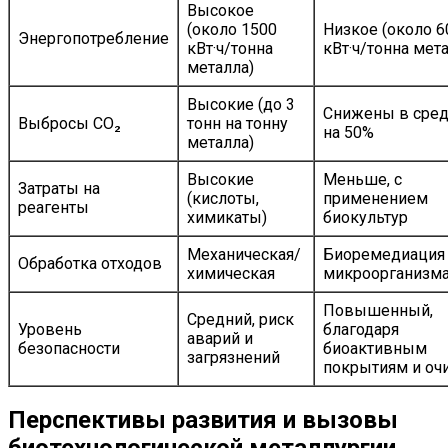
Высокое
(около 1500
Низкое (около 6
Энергопотребление
кВт·ч/тонна
кВт·ч/тонна мет
металла)
Высокие (до 3
Снижены в сре
Выбросы СО₂
тонн на тонну
на 50%
металла)
Высокие
Меньше, с
Затраты на
(кислоты,
применением
реагенты
химикаты)
биокультур
Механическая/
Биоремедиация
Обработка отходов
химическая
микроорганизм
Повышенный,
Средний, риск
Уровень
благодаря
аварий и
безопасности
биоактивным
загрязнений
покрытиям и оч
Перспективы развития и вызовы