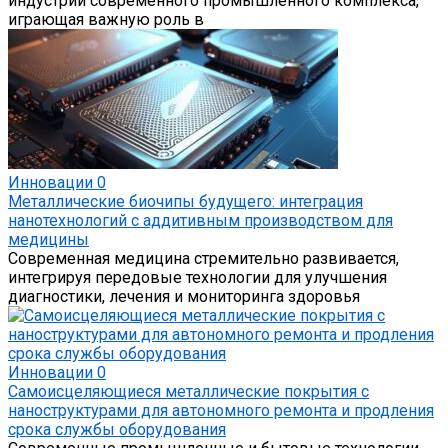
индустрий современного промышленного комплекса,
играющая важную роль в
Инновации
0
Металлические биочипы будущего: интеграция
нанотехнологий с аддитивным производством для
медицины
Современная медицина стремительно развивается,
интегрируя передовые технологии для улучшения
диагностики, лечения и мониторинга здоровья
Инновации
0
Самоисцеляющиеся металлические покрытия с
наноструктурами для автономного ремонта и продления
срока службы оборудования