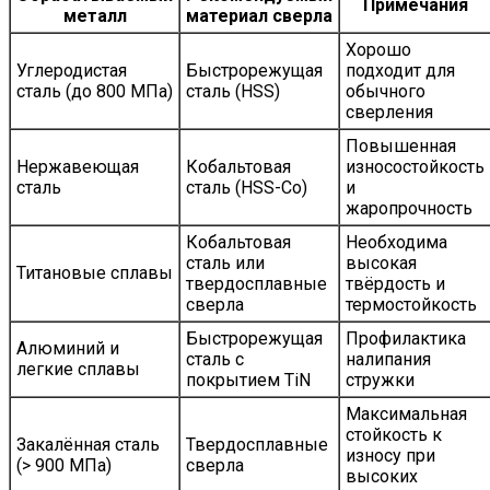
Примечания
металл
материал сверла
Хорошо
Углеродистая
Быстрорежущая
подходит для
сталь (до 800 МПа)
сталь (HSS)
обычного
сверления
Повышенная
Нержавеющая
Кобальтовая
износостойкость
сталь
сталь (HSS-Co)
и
жаропрочность
Кобальтовая
Необходима
сталь или
высокая
Титановые сплавы
твердосплавные
твёрдость и
сверла
термостойкость
Быстрорежущая
Профилактика
Алюминий и
сталь с
налипания
легкие сплавы
покрытием TiN
стружки
Максимальная
стойкость к
Закалённая сталь
Твердосплавные
износу при
(> 900 МПа)
сверла
высоких