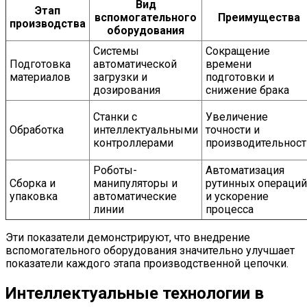
Вид
Этап
вспомогательного
Преимущества
производства
оборудования
Системы
Сокращение
Подготовка
автоматической
времени
материалов
загрузки и
подготовки и
дозирования
снижение брака
Станки с
Увеличение
Обработка
интеллектуальными
точности и
контроллерами
производительност
Роботы-
Автоматизация
Сборка и
манипуляторы и
рутинных операций
упаковка
автоматические
и ускорение
линии
процесса
Эти показатели демонстрируют, что внедрение
вспомогательного оборудования значительно улучшает
показатели каждого этапа производственной цепочки.
Интеллектуальные технологии в