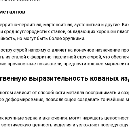
 металлов
ритно-перлитная, мартенситная, аустенитная и другие. К
о- и среднеуглеродистых сталей, обладающих хорошей пла
кость, но могут быть более хрупкими.
оструктурой напрямую влияет на конечное назначение про
 из сталей с ферритно-перлитной структурой, что обеспе
ие прочностные показатели, предпочтительнее мартенситн
твенную выразительность кованых из
гом зависит от способности металла воспринимать и сохра
ое деформирование, позволяющее создавать тончайшие м
ак крупные зерна и включения, могут нарушать целостнос
т эстетическую ценность изделия и усложняет последующу