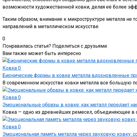
возможности художественной ковки, делая её более эфф
Таким образом, внимание к микроструктуре металла не т
направлений в металлическом искусстве.
0
Понравилась статья? Поделиться с друзьями:
Вам также может быть интересно
Ковка
0
Бионические формы в ковке металла вдохновленные п
В современном искусстве ковки металла все большую п
Ковка
0
Эмоциональные образы в ковке: как металл передает на
Ковка — одно из древнейших ремесел, объединяющее в с
Ковка
0
Эмоциональная память металла через звуковую ковку: с