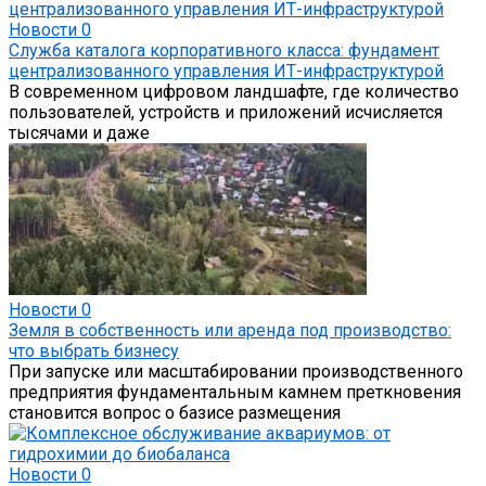
Новости
0
Служба каталога корпоративного класса: фундамент
централизованного управления ИТ-инфраструктурой
В современном цифровом ландшафте, где количество
пользователей, устройств и приложений исчисляется
тысячами и даже
Новости
0
Земля в собственность или аренда под производство:
что выбрать бизнесу
При запуске или масштабировании производственного
предприятия фундаментальным камнем преткновения
становится вопрос о базисе размещения
Новости
0